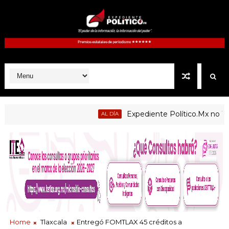
Expediente Político.Mx no 1126
AL DÍA
blicas de Atltzayanca, Atlangatepec, Lázaro Cárdenas, Españit
Home
Tlaxcala
Entregó FOMTLAX 45 créditos a