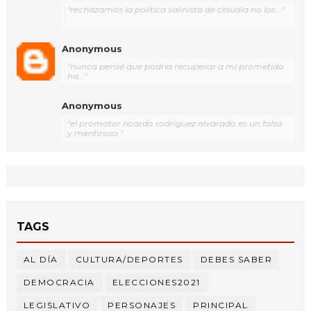
"rechazamos la política salinista de claudia no los..."
Anonymous
"nunca pensé que podría recuperar a mi prometido
ha..."
Anonymous
"el promotor ricardo rodríguez alvarado es un falso
y mentiroso "
TAGS
AL DÍA
CULTURA/DEPORTES
DEBES SABER
DEMOCRACIA
ELECCIONES2021
LEGISLATIVO
PERSONAJES
PRINCIPAL