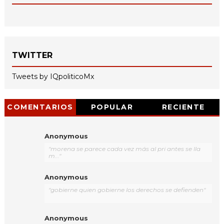
TWITTER
Tweets by IQpoliticoMx
COMENTARIOS
POPULAR
RECIENTE
Anonymous
"morena se parece cada vez más al pri antes se lla
m..."
Anonymous
"gobierne quien gobierne los derechos se defienden"
Anonymous