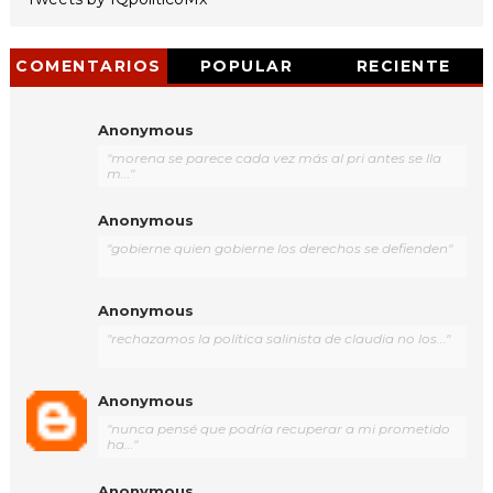
COMENTARIOS
POPULAR
RECIENTE
Anonymous
"morena se parece cada vez más al pri antes se lla
m..."
Anonymous
"gobierne quien gobierne los derechos se defienden"
Anonymous
"rechazamos la política salinista de claudia no los..."
Anonymous
"nunca pensé que podría recuperar a mi prometido
ha..."
Anonymous