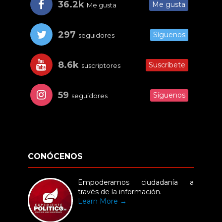
36.2k
Me gusta
Me gusta
297
Síguenos
seguidores
8.6k
Suscríbete
suscriptores
59
Síguenos
seguidores
CONÓCENOS
Empoderamos ciudadanía a
través de la información.
Learn More →