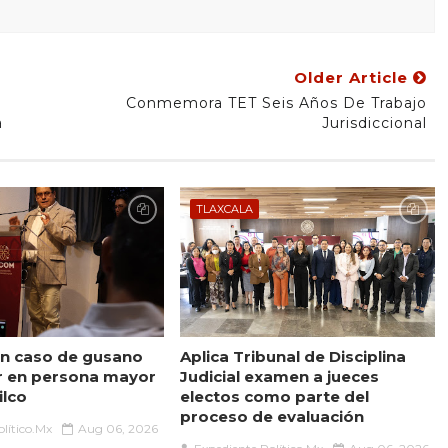
Older Article
Conmemora TET Seis Años De Trabajo
a
Jurisdiccional
TLAXCALA
n caso de gusano
Aplica Tribunal de Disciplina
r en persona mayor
Judicial examen a jueces
ilco
electos como parte del
proceso de evaluación
lítico.Mx
Aug 06, 2026