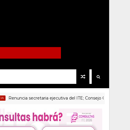
nuncia secretaria ejecutiva del ITE; Consejo General sin acuerdos