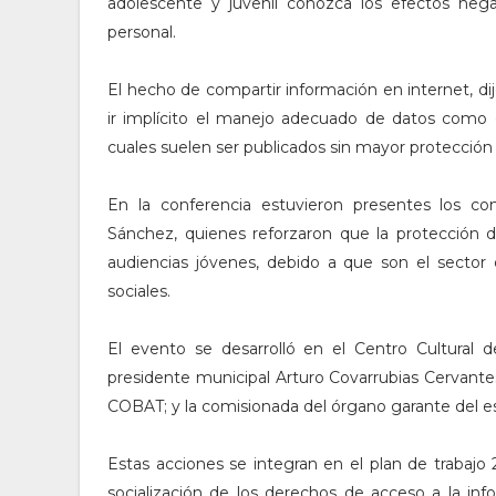
adolescente y juvenil conozca los efectos nega
personal.
El hecho de compartir información en internet, di
ir implícito el manejo adecuado de datos como el
cuales suelen ser publicados sin mayor protección 
En la conferencia estuvieron presentes los c
Sánchez, quienes reforzaron que la protección 
audiencias jóvenes, debido a que son el sector 
sociales.
El evento se desarrolló en el Centro Cultural
presidente municipal Arturo Covarrubias Cervantes
COBAT; y la comisionada del órgano garante del 
Estas acciones se integran en el plan de trabajo 
socialización de los derechos de acceso a la in