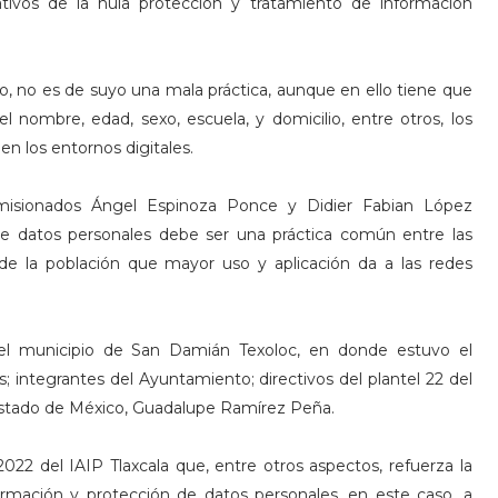
tivos de la nula protección y tratamiento de información
jo, no es de suyo una mala práctica, aunque en ello tiene que
 nombre, edad, sexo, escuela, y domicilio, entre otros, los
en los entornos digitales.
omisionados Ángel Espinoza Ponce y Didier Fabian López
de datos personales debe ser una práctica común entre las
de la población que mayor uso y aplicación da a las redes
 del municipio de San Damián Texoloc, en donde estuvo el
; integrantes del Ayuntamiento; directivos del plantel 22 del
estado de México, Guadalupe Ramírez Peña.
2022 del IAIP Tlaxcala que, entre otros aspectos, refuerza la
formación y protección de datos personales, en este caso, a