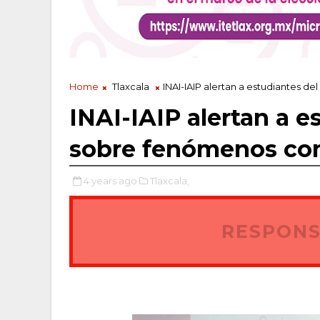
Home
Tlaxcala
INAI-IAIP alertan a estudiantes 
INAI-IAIP alertan a 
sobre fenómenos co
4 years ago
Tlaxcala,
RESPONS