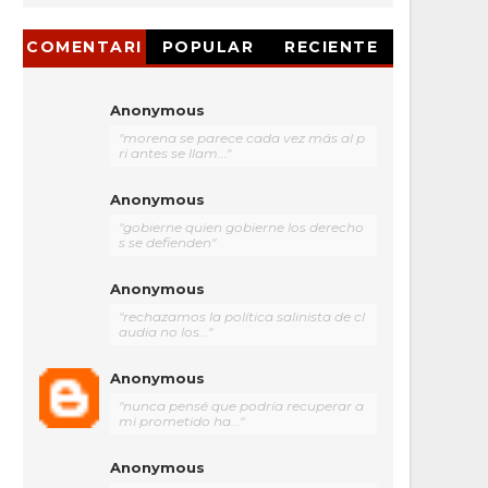
COMENTARI
POPULAR
RECIENTE
OS
Anonymous
"morena se parece cada vez más al p
ri antes se llam..."
Anonymous
"gobierne quien gobierne los derecho
s se defienden"
Anonymous
"rechazamos la política salinista de cl
audia no los..."
Anonymous
"nunca pensé que podría recuperar a
mi prometido ha..."
Anonymous