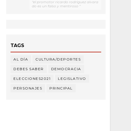
"el promotor ricardo rodríguez alvara
do es un falso y mentiroso "
TAGS
AL DÍA
CULTURA/DEPORTES
DEBES SABER
DEMOCRACIA
ELECCIONES2021
LEGISLATIVO
PERSONAJES
PRINCIPAL