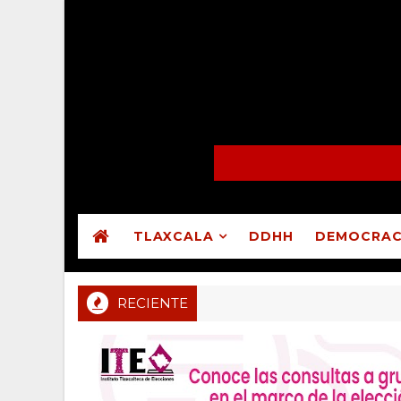
TLAXCALA
DDHH
DEMOCRAC
RECIENTE
 Judicial examen a jueces electos como parte del proceso de eval